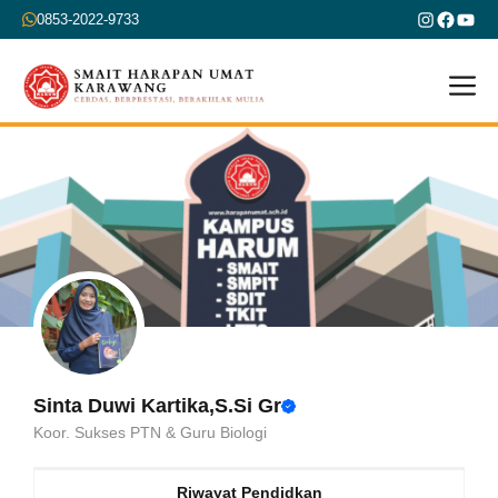
Skip
Instagra
Faceb
You
0853-2022-9733
to
content
M
Sinta Duwi Kartika,S.Si Gr
Koor. Sukses PTN & Guru Biologi
Riwayat Pendidkan