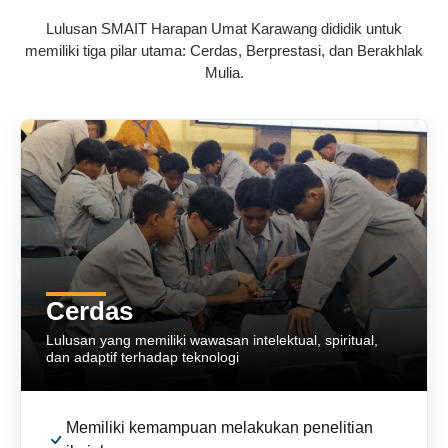
Lulusan SMAIT Harapan Umat Karawang dididik untuk
memiliki tiga pilar utama: Cerdas, Berprestasi, dan Berakhlak
Mulia.
Cerdas
Cerdas
Lulusan yang memiliki wawasan intelektual, spiritual,
Lulusan yang memiliki wawasan intelektual, spiritual,
dan adaptif terhadap teknologi
dan adaptif terhadap teknologi
Memiliki kemampuan melakukan penelitian