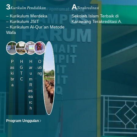
3
A
Kurikulm Pendidikan
Terakreditasi
– Kurikulum Merdeka
Sekolah Islam Terbaik di
– Kurikulum JSIT
Karawang Terakreditasi A.
– Kurikulum Al-Qur’an Metode
Wafa
P
H
H
O
as
G
ar
uti
ki
T
u
ng
br
C
m
a
R
es
ea
rc
h
Program Unggulan