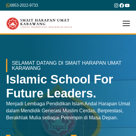
Skip
Instagra
Faceb
You
0853-2022-9733
to
content
M
SELAMAT DATANG DI SMAIT HARAPAN UMAT
KARAWANG
Islamic School For
Future Leaders.
Menjadi Lembaga Pendidikan Islam Andal Harapan Umat
dalam Mendidik Generasi Muslim Cerdas, Berprestasi,
Berakhlak Mulia sebagai Pemimpin di Masa Depan.