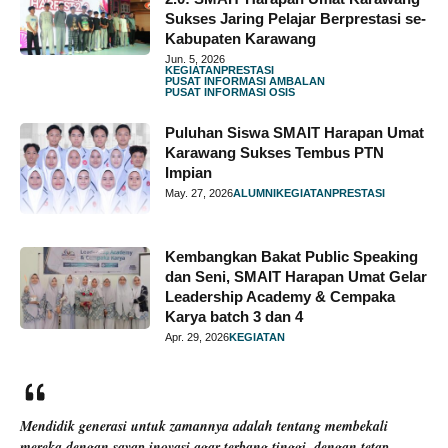
Sukses Jaring Pelajar Berprestasi se-
Kabupaten Karawang
Jun. 5, 2026
KEGIATAN
PRESTASI
PUSAT INFORMASI AMBALAN
PUSAT INFORMASI OSIS
Puluhan Siswa SMAIT Harapan Umat
Karawang Sukses Tembus PTN
Impian
May. 27, 2026
ALUMNI
KEGIATAN
PRESTASI
Kembangkan Bakat Public Speaking
dan Seni, SMAIT Harapan Umat Gelar
Leadership Academy & Cempaka
Karya batch 3 dan 4
Apr. 29, 2026
KEGIATAN
Mendidik generasi untuk zamannya adalah tentang membekali
mereka dengan sayap inovasi agar terbang tinggi, dengan tetap