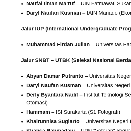
Naufal Ilman Ma’ruf
– UIN Fatmawati Sukarn
Daryl Naufan Kusman
– IAIN Manado (Ekon
Jalur IUP (International Undergraduate Pro
Muhammad Firdan Julian
– Universitas Pad
Jalur SNBT – UTBK (Seleksi Nasional Berda
Abyan Damar Putranto
– Universitas Neger
Daryl Naufan Kusman
– Universitas Negeri
Derly Byantara Nadif
– Institut Teknologi 
Otomasi)
Hammam
– ISI Surakarta (S1 Fotografi)
Khairunnisa Sugiarto
– Universitas Negeri
Khalisa Rahmadani
– UPN “Veteran” Yogyak