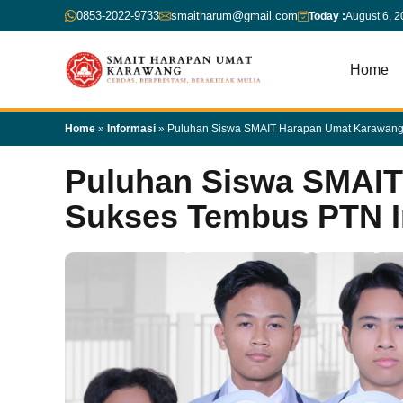
Skip
0853-2022-9733
smaitharum@gmail.com
Today :
August 6, 
to
content
Home
Home
»
Informasi
»
Puluhan Siswa SMAIT Harapan Umat Karawang
Puluhan Siswa SMAI
Sukses Tembus PTN 