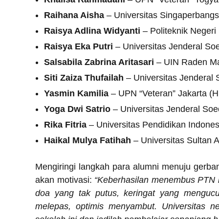
Raihana Aisha
– Universitas Singaperbang
Raisya Adlina Widyanti
– Politeknik Negeri
Raisya Eka Putri
– Universitas Jenderal So
Salsabila Zabrina Aritasari
– UIN Raden Mas
Siti Zaiza Thufailah
– Universitas Jenderal 
Yasmin Kamilia
– UPN “Veteran” Jakarta (H
Yoga Dwi Satrio
– Universitas Jenderal Soe
Rika Fitria
– Universitas Pendidikan Indones
Haikal Mulya Fatihah
– Universitas Sultan
Mengiringi langkah para alumni menuju gerba
akan motivasi:
“Keberhasilan menembus PTN im
doa yang tak putus, keringat yang menguc
melepas, optimis menyambut. Universitas ne