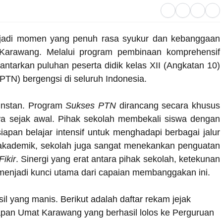
F
W
T
T
a
h
e
w
jadi momen yang penuh rasa syukur dan kebanggaan
c
a
l
it
Karawang. Melalui program pembinaan komprehensif
e
t
e
t
antarkan puluhan peserta didik kelas XII (Angkatan 10)
b
s
g
e
TN) bergengsi di seluruh Indonesia.
o
A
r
r
o
p
a
 instan. Program
Sukses PTN
dirancang secara khusus
wa sejak awal. Pihak sekolah membekali siswa dengan
k
p
m
apan belajar intensif untuk menghadapi berbagai jalur
n akademik, sekolah juga sangat menekankan penguatan
Fikir
. Sinergi yang erat antara pihak sekolah, ketekunan
 menjadi kunci utama dari capaian membanggakan ini.
il yang manis. Berikut adalah daftar rekam jejak
pan Umat Karawang yang berhasil lolos ke Perguruan