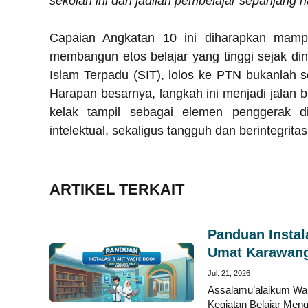
sekolah ini dan jadilah pembelajar sepanjang h
Capaian Angkatan 10 ini diharapkan mamp
membangun etos belajar yang tinggi sejak dini
Islam Terpadu (SIT), lolos ke PTN bukanlah 
Harapan besarnya, langkah ini menjadi jalan
kelak tampil sebagai elemen penggerak d
intelektual, sekaligus tangguh dan berintegrita
ARTIKEL TERKAIT
Panduan Instal
Umat Karawan
Jul. 21, 2026
Assalamu’alaikum Wa
Kegiatan Belajar Meng