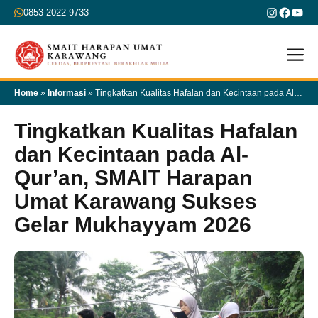
Skip
Instagra
Faceb
You
0853-2022-9733
to
content
M
Home
»
Informasi
»
Tingkatkan Kualitas Hafalan dan Kecintaan pada Al-
Qur’an, SMAIT Harapan Umat Karawang Sukses Gelar Mukhayyam 2026
Tingkatkan Kualitas Hafalan
dan Kecintaan pada Al-
Qur’an, SMAIT Harapan
Umat Karawang Sukses
Gelar Mukhayyam 2026