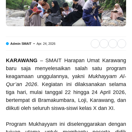
F
W
T
T
Apr. 24, 2026
Admin SMAIT
a
h
e
w
KARAWANG
– SMAIT Harapan Umat Karawang
c
a
l
it
baru saja menyelesaikan salah satu program
e
t
e
t
keagamaan unggulannya, yakni
Mukhayyam Al-
b
s
g
e
Qur’an 2026
. Kegiatan ini dilaksanakan selama
o
A
r
r
tiga hari, mulai tanggal 22 hingga 24 April 2026,
o
p
a
bertempat di Bramakumbara, Loji, Karawang, dan
diikuti oleh seluruh siswa-siswi kelas X dan XI.
k
p
m
Program Mukhayyam ini diselenggarakan dengan