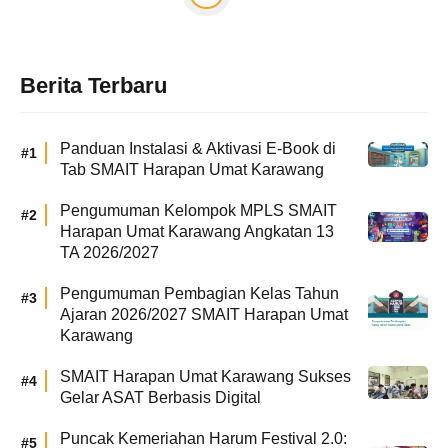
Berita Terbaru
Panduan Instalasi & Aktivasi E-Book di
Tab SMAIT Harapan Umat Karawang
Pengumuman Kelompok MPLS SMAIT
Harapan Umat Karawang Angkatan 13
TA 2026/2027
Pengumuman Pembagian Kelas Tahun
Ajaran 2026/2027 SMAIT Harapan Umat
Karawang
SMAIT Harapan Umat Karawang Sukses
Gelar ASAT Berbasis Digital
Puncak Kemeriahan Harum Festival 2.0: