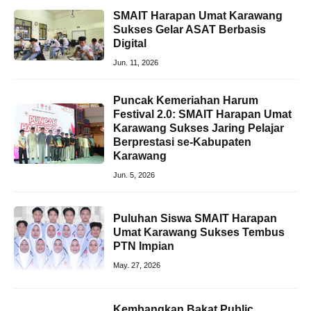
SMAIT Harapan Umat Karawang
Sukses Gelar ASAT Berbasis
Digital
Jun. 11, 2026
Puncak Kemeriahan Harum
Festival 2.0: SMAIT Harapan Umat
Karawang Sukses Jaring Pelajar
Berprestasi se-Kabupaten
Karawang
Jun. 5, 2026
Puluhan Siswa SMAIT Harapan
Umat Karawang Sukses Tembus
PTN Impian
May. 27, 2026
Kembangkan Bakat Public