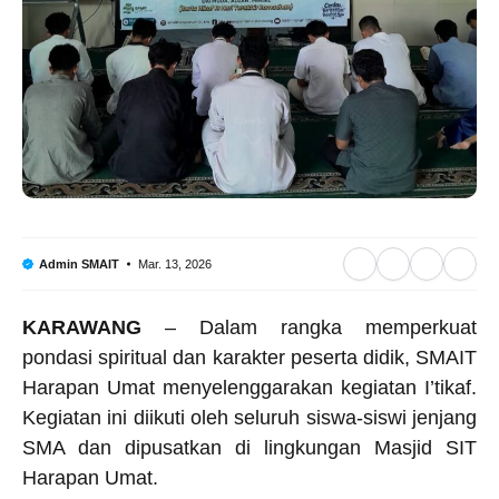
F
W
T
T
Mar. 13, 2026
Admin SMAIT
a
h
e
w
KARAWANG
– Dalam rangka memperkuat
c
a
l
it
pondasi spiritual dan karakter peserta didik, SMAIT
e
t
e
t
Harapan Umat menyelenggarakan kegiatan I’tikaf.
b
s
g
e
Kegiatan ini diikuti oleh seluruh siswa-siswi jenjang
o
A
r
r
SMA dan dipusatkan di lingkungan Masjid SIT
o
p
a
Harapan Umat.