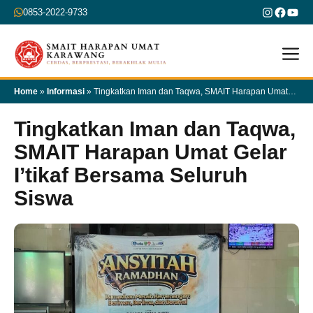
Skip
Instagra
Faceb
You
0853-2022-9733
to
content
M
Home
»
Informasi
»
Tingkatkan Iman dan Taqwa, SMAIT Harapan Umat
Gelar I’tikaf Bersama Seluruh Siswa
Tingkatkan Iman dan Taqwa,
SMAIT Harapan Umat Gelar
I’tikaf Bersama Seluruh
Siswa